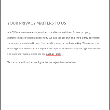
La Reserva de Los Álamos - Sotogrande
YOUR PRIVACY MATTERS TO US
At ACCIONA, we use
necessary cookies
to enable our website to function properly,
guaranteeing basic functions and security. We also use
our own and third-party cookies
for
various purposes related to
web functionality, analytics and marketing
. We analyse your
browsing habits to evaluate and improve web operation and improve your digital experience.
For more information, please see our
Cookies Policy
.
You can accept all cookies, configure them or reject their use bellow.