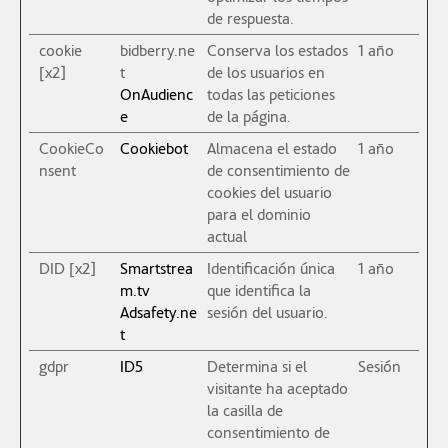
de respuesta.
cookie
bidberry.ne
Conserva los estados
1 año
[x2]
t
de los usuarios en
OnAudienc
todas las peticiones
e
de la página.
CookieCo
Cookiebot
Almacena el estado
1 año
nsent
de consentimiento de
cookies del usuario
para el dominio
actual
DID [x2]
Smartstrea
Identificación única
1 año
m.tv
que identifica la
Adsafety.ne
sesión del usuario.
t
gdpr
ID5
Determina si el
Sesión
visitante ha aceptado
la casilla de
consentimiento de