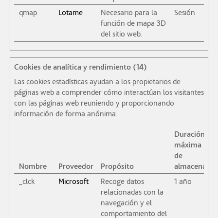
qmap
Lotame
Necesario para la
Sesión
función de mapa 3D
del sitio web.
Cookies de analítica y rendimiento (14)
Las cookies estadísticas ayudan a los propietarios de
páginas web a comprender cómo interactúan los visitantes
con las páginas web reuniendo y proporcionando
información de forma anónima.
Duración
máxima
de
Nombre
Proveedor
Propósito
almacenami
_clck
Microsoft
Recoge datos
1 año
relacionadas con la
navegación y el
comportamiento del