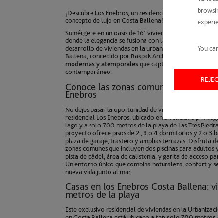
browsin
¡Descubre Los Enebros, un residencial excepcional que 
concepto de lujo en Costa Ballena!
experie
Sumérgete en un oasis de 161 viviendas cuidadosament
donde la elegancia se fusiona con la comodidad. Este e
You can
desarrollo
de viviendas en la urbanización los Enebros
Ballena
, concebido por Bakpak Architects, presenta
fa
modernas y atemporales
que capturan la esencia del 
contemporáneo.
REJE
Conoce las zonas comunes
del comple
Enebros
No dejes pasar la oportunidad de vivir en el exclusivo
residencial Los Enebros, ubicado en un enclave privileg
lago y a solo 700 metros de la playa de Las Tres Piedra
proyecto ofrece pisos de 2 , 3 o 4 dormitorios y 2 o 3 
plaza de garaje, trastero y amplias terrazas. Disfruta 
zonas comunes que incluyen dos piscinas para adultos y 
pista de pádel, área de calistenia, y garita de acceso pa
Un entorno único que combina naturaleza, confort y se
nueva vida junto al mar.
Casas en los Enebros Costa Ballena
: 
metros de la playa
Este exclusivo residencial de
viviendas en la Urbanizac
en Costa Ballena
está ubicado a
tan solo 700 metros 