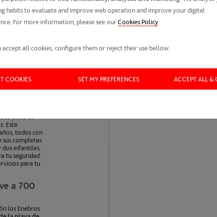
g habits to evaluate and improve web operation and improve your digital
redefine el
nce. For more information, please see our
Cookies Policy
.
e diseñadas,
xclusivo
 accept all cookies, configure them or reject their use bellow.
 en Costa
chadas
lujo
CT COOKIES
SET MY PREFERENCES
ACCEPT ALL &
jo de los
 complejo
iado junto al
s. Este
baños, todos con
de sus completas
dos infantiles,
ra tu seguridad.
rvicios para tu
vive a 700
ión los Enebros
de la playa de