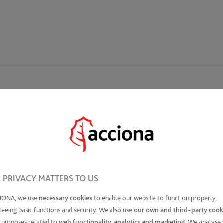
enidas en este documento tienen carácter orientativo y no contractual. Mobili
 PRIVACY MATTERS TO US
IONA, we use
necessary cookies
to enable our website to function properly,
eeing basic functions and security. We also use
our own and third-party cook
 purposes related to
web functionality, analytics and marketing
. We analyse