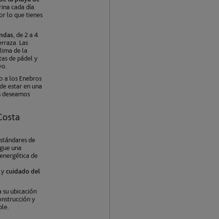
rina cada día
or lo que tienes
endas
, de 2 a 4
erraza. Las
lima de la
stas de pádel y
vo.
so a los Enebros
 de estar en una
os deseamos
 Costa
estándares de
igue una
a energética de
u
s y
cuidado del
a su ubicación
onstrucción y
ble.