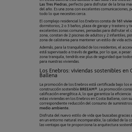
Las Tres Piedras
, perfecto para disfrutar de la brisa ma
del año. Es una zona con excelentes comunicaciones, p
todo lo que necesites cerca.
El
complejo residencial los Enebros
consta de
161 vivi
dormitorios, 2 o 3 baños, plaza de garaje y trastero y t
excelentes zonas comunes, pensadas para disfrutar el c
zona, constan de 2 piscinas de adultos y 2 infantiles, pi
zona de calistenia para mantener un estilo de vida acti
Además, para la tranquilidad de los residentes, el acce
está supervisado a través de
garita
, por lo que, a pesar
zona tranquila, tendrás ese plus de seguridad que tod
para nuestras viviendas.
Los Enebros: viviendas sostenibles en
Ballena
La promoción de los Enebros está certificada bajo los 
construcción sostenible
BREEAM
®. La promoción cons
calificación energética A, lo que garantiza la eficienci
estas
viviendas en los Enebros en Costa Ballena
, con s
correspondiente reducción del consumo de suministro
medio ambiente.
Disfruta del nuevo estilo de vida que buscabas gracias 
en un entorno natural incomparable, la calidad de la c
las ventajas que te proporciona la arquitectura sosteni