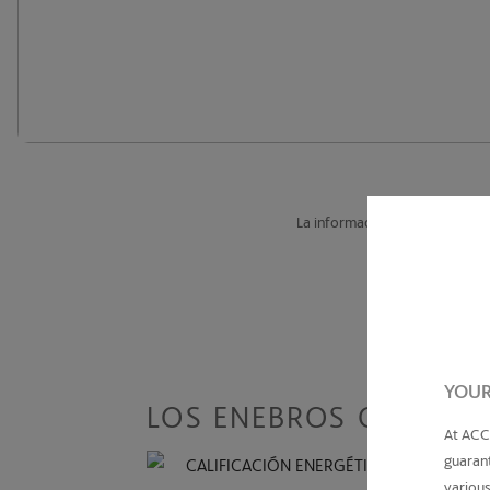
La información e imágenes cont
YOUR
LOS ENEBROS CÁDIZ
At ACC
guarant
CALIFICACIÓN ENERGÉTICA
various