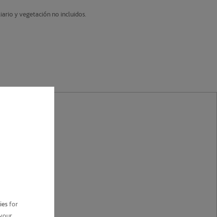
ario y vegetación no incluidos.
ies
for
 your