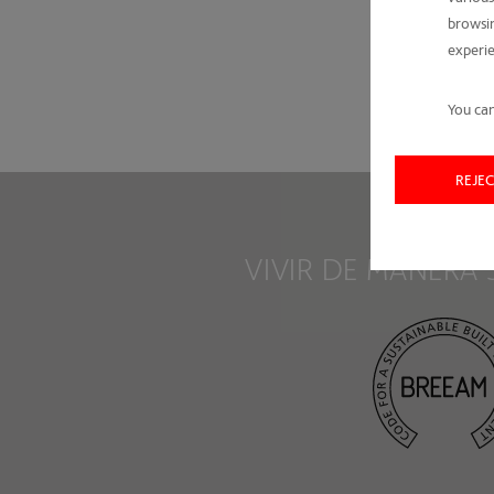
browsin
experie
You can
REJE
VIVIR DE MANERA 