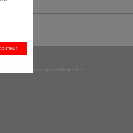
 CONTINUE
os estándares de construcción sostenible
BREEAM
®.