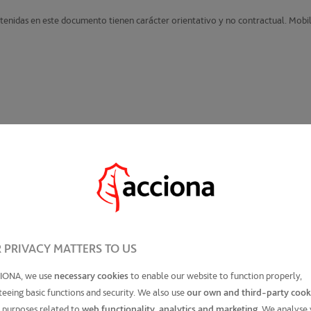
enidas en este documento tienen carácter orientativo y no contractual. Mobili
ILLA
sta por
30
 de Cartuja y el
asco histórico
 PRIVACY MATTERS TO US
 central desde
original
,
IONA, we use
necessary cookies
to enable our website to function properly,
. Contará
eeing basic functions and security. We also use
our own and third-party cook
s que
 purposes related to
web functionality, analytics and marketing
. We analyse