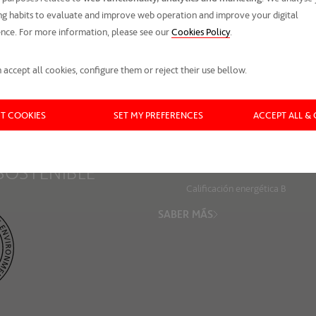
g habits to evaluate and improve web operation and improve your digital
nce. For more information, please see our
Cookies Policy
.
 accept all cookies, configure them or reject their use bellow.
CT COOKIES
SET MY PREFERENCES
ACCEPT ALL &
SOSTENIBLE
Esta promoción está certificada bajo l
Calificación energética B
SABER MÁS