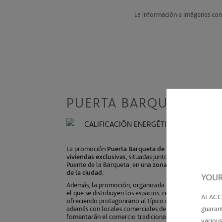
La información e imágenes cont
PUERTA BARQUETA SEV
CALIFICACIÓN ENERGÉTICA
La promoción
Puerta Barqueta de Sevilla
está compue
viviendas exclusivas
, situadas junto al acceso a la Isla
Puente de la Barqueta; en una
zona perteneciente al c
de la ciudad.
YOUR
Además, la promoción, organizada a partir de un patio
el que se distribuyen los espacios, respetará la
fachada 
At ACC
ofreciendo protagonismo al típico caserío del entorno
guarant
además con locales comerciales de diferentes tamaño
fomentarán el comercio tradicional y de proximidad.
various