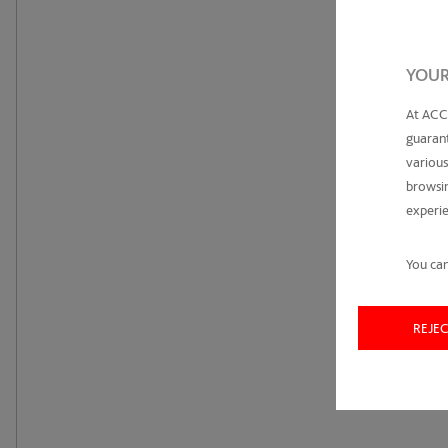
YOUR
At ACC
guarant
various
browsin
experie
You can
REJE