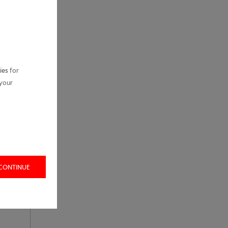
ies
for
 your
 CONTINUE