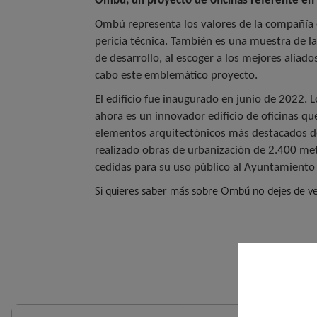
Ombú, un proyecto de oficinas referente en
Ombú representa los valores de la compañía 
pericia técnica. También es una muestra de la
de desarrollo, al escoger a los mejores aliados
cabo este emblemático proyecto.
El edificio fue inaugurado en junio de 2022. 
ahora es un innovador edificio de oficinas qu
elementos arquitectónicos más destacados de
realizado obras de urbanización de 2.400 me
cedidas para su uso público al Ayuntamient
Si quieres saber más sobre Ombú no dejes de ve