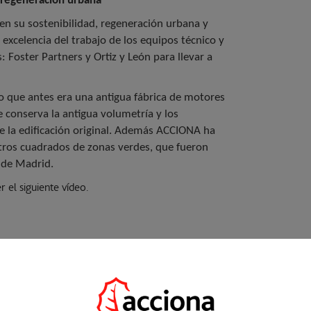
 regeneración urbana
en su sostenibilidad, regeneración urbana y
 excelencia del trabajo de los equipos técnico y
: Foster Partners y Ortiz y León para llevar a
Lo que antes era una antigua fábrica de motores
e conserva la antigua volumetría y los
 la edificación original. Además ACCIONA ha
tros cuadrados de zonas verdes, que fueron
o de Madrid.
r el siguiente
vídeo
.