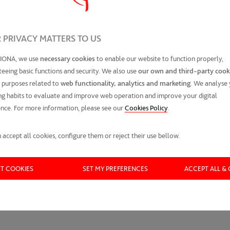
 PRIVACY MATTERS TO US
IONA, we use
necessary cookies
to enable our website to function properly,
eeing basic functions and security. We also use
our own and third-party cook
 purposes related to
web functionality, analytics and marketing
. We analyse
g habits to evaluate and improve web operation and improve your digital
nce. For more information, please see our
Cookies Policy
.
 accept all cookies, configure them or reject their use bellow.
CT COOKIES
SET MY PREFERENCES
ACCEPT ALL &