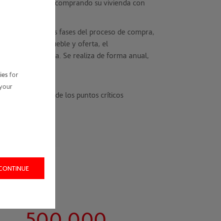
iones terminan no comprando su vivienda con
s promociones.
 evalúan todas las fases del proceso de compra,
loración del inmueble y oferta, el
 la entrega de esta. Se realiza de forma anual,
ño.
ies
for
 your
cado a la mejora de los puntos críticos
 CONTINUE
500.000