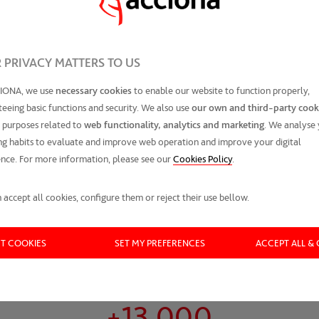
las que los clientes interesados en nuestras promoc
ACCIONA. Este análisis se realiza por cada una de la
Encuestas de satisfacción al cliente:
Estas encuestas
 PRIVACY MATTERS TO US
desde el punto de venta y la firma del contrato, la va
funcionamiento de la vivienda y la actitud posterior a
IONA, we use
necessary cookies
to enable our website to function properly,
sobre todas las promociones entregadas durante el a
eeing basic functions and security. We also use
our own and third-party cook
 purposes related to
web functionality, analytics and marketing
. We analyse
Derivadas de estos análisis se elabora un plan de acción dedi
g habits to evaluate and improve web operation and improve your digital
detectados.
nce. For more information, please see our
Cookies Policy
.
 accept all cookies, configure them or reject their use bellow.
CT COOKIES
SET MY PREFERENCES
ACCEPT ALL &
+13.000