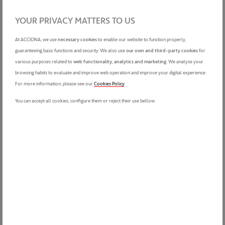
A tan sólo 9 minutos en coche de
Los Albares de Sotogrande
.
YOUR PRIVACY MATTERS TO US
La división de negocio inmobiliario de ACCIONA ha logrado que los
asistentes se llevasen vivencias únicas gracias al entorno, música,
ambiente, premios y gastronomía ofrecida.
At ACCIONA, we use
necessary cookies
to enable our website to function properly,
guaranteeing basic functions and security. We also use
our own and third-party cookies
for
various purposes related to
web functionality, analytics and marketing
. We analyse your
browsing habits to evaluate and improve web operation and improve your digital experience.
For more information, please see our
Cookies Policy
.
You can accept all cookies, configure them or reject their use bellow.